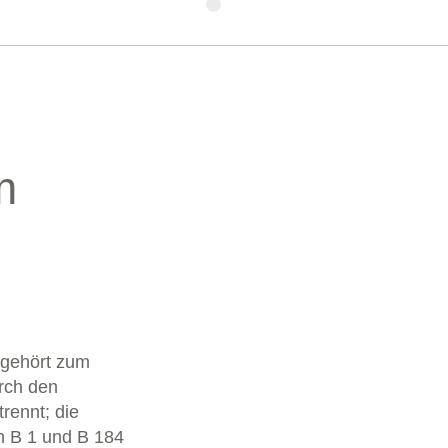
m
d gehört zum
urch den
rennt; die
n B 1 und B 184