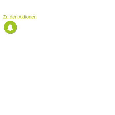
Zu den Aktionen
Dank –
Dir, mit Dir und für
Dich
Alle die mit uns unterwegs sind.
15 Jahre marego – wir feiern mit Dir! Jede