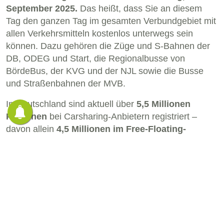
September 2025.
Das heißt, dass Sie an diesem
Tag den ganzen Tag im gesamten Verbundgebiet mit
allen Verkehrsmitteln kostenlos unterwegs sein
können. Dazu gehören die Züge und S-Bahnen der
DB, ODEG und Start, die Regionalbusse von
BördeBus, der KVG und der NJL sowie die Busse
und Straßenbahnen der MVB.
In Deutschland sind aktuell über
5,5 Millionen
Personen
bei Carsharing-Anbietern registriert –
davon allein
4,5 Millionen im Free-Floating-
Bereich
und rund
1 Million im stationsbasierten
Modell
. Carsharing ist heute in etwa
1 400 Städten
und Gemeinden
verfügbar. Ein stationsbasiertes
Carsharing-Fahrzeug ersetzt in der Regel
8 bis 20
private Pkws
, begleitet von einem durchschnittlich
16 % geringeren CO₂-Ausstoß
. Darüber hinaus
nutzen Carsharing-Kunden deutlich häufiger